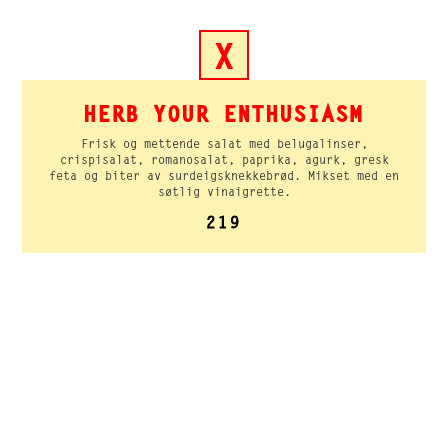
X
HERB YOUR ENTHUSIASM
Frisk og mettende salat med belugalinser,
crispisalat, romanosalat, paprika, agurk, gresk
feta og biter av surdeigsknekkebrød. Mikset med en
søtlig vinaigrette.
219